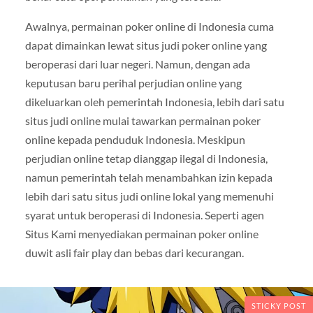
Awalnya, permainan poker online di Indonesia cuma
dapat dimainkan lewat situs judi poker online yang
beroperasi dari luar negeri. Namun, dengan ada
keputusan baru perihal perjudian online yang
dikeluarkan oleh pemerintah Indonesia, lebih dari satu
situs judi online mulai tawarkan permainan poker
online kepada penduduk Indonesia. Meskipun
perjudian online tetap dianggap ilegal di Indonesia,
namun pemerintah telah menambahkan izin kepada
lebih dari satu situs judi online lokal yang memenuhi
syarat untuk beroperasi di Indonesia. Seperti agen
Situs Kami menyediakan permainan poker online
duwit asli fair play dan bebas dari kecurangan.
STICKY POST