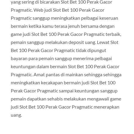
yang sering di bicarakan Slot Bet 100 Perak Gacor
Pragmatic. Web judi Slot Bet 100 Perak Gacor
Pragmatic sanggup meningkatkan pelbagai keseruan
bermain ketika kamu terasa jenuh bersama dengan
game judi Slot Bet 100 Perak Gacor Pragmatic terbaik,
pemain sanggup melakukan deposit uang. Lewat Slot
Bet 100 Perak Gacor Pragmatic tidak dipungut
bayaran para pemain sanggup menerima pelbagai
keuntungan dalam bermain Slot Bet 100 Perak Gacor
Pragmatic. Amat pantas di mainkan sehingga sehingga
meningkatkan kecakapan bermain judi Slot Bet 100
Perak Gacor Pragmatic sampai keuntungan sanggup
pemain dapatkan sehabis melakukan mengawali game
judi Slot Bet 100 Perak Gacor Pragmatic menerapkan
uang.