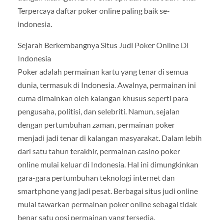
Terpercaya daftar poker online paling baik se-
indonesia.
Sejarah Berkembangnya Situs Judi Poker Online Di
Indonesia
Poker adalah permainan kartu yang tenar di semua
dunia, termasuk di Indonesia. Awalnya, permainan ini
cuma dimainkan oleh kalangan khusus seperti para
pengusaha, politisi, dan selebriti. Namun, sejalan
dengan pertumbuhan zaman, permainan poker
menjadi jadi tenar di kalangan masyarakat. Dalam lebih
dari satu tahun terakhir, permainan casino poker
online mulai keluar di Indonesia. Hal ini dimungkinkan
gara-gara pertumbuhan teknologi internet dan
smartphone yang jadi pesat. Berbagai situs judi online
mulai tawarkan permainan poker online sebagai tidak
benar satu opsi permainan yang tersedia.