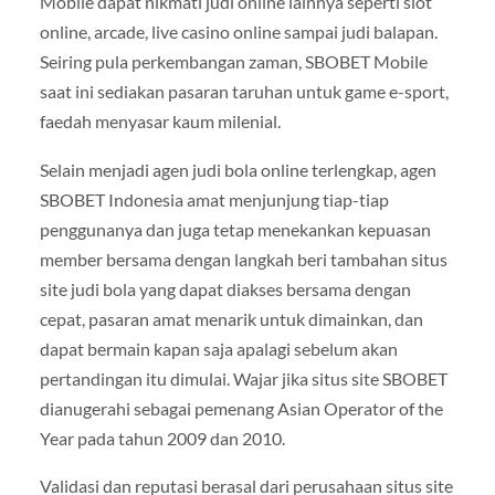
Mobile dapat nikmati judi online lainnya seperti slot
online, arcade, live casino online sampai judi balapan.
Seiring pula perkembangan zaman, SBOBET Mobile
saat ini sediakan pasaran taruhan untuk game e-sport,
faedah menyasar kaum milenial.
Selain menjadi agen judi bola online terlengkap, agen
SBOBET Indonesia amat menjunjung tiap-tiap
penggunanya dan juga tetap menekankan kepuasan
member bersama dengan langkah beri tambahan situs
site judi bola yang dapat diakses bersama dengan
cepat, pasaran amat menarik untuk dimainkan, dan
dapat bermain kapan saja apalagi sebelum akan
pertandingan itu dimulai. Wajar jika situs site SBOBET
dianugerahi sebagai pemenang Asian Operator of the
Year pada tahun 2009 dan 2010.
Validasi dan reputasi berasal dari perusahaan situs site