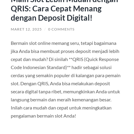
QRIS: Cara Cepat Menang
dengan Deposit Digital!
MARET 12, 2025
/
0 COMMENTS
Bermain slot online memang seru, tetapi bagaimana
jika Anda bisa membuat proses deposit menjadi lebih
cepat dan mudah? Di sinilah **QRIS (Quick Response
Code Indonesian Standard)** hadir sebagai solusi
cerdas yang semakin populer di kalangan para pemain
slot. Dengan QRIS, Anda bisa melakukan deposit
secara digital tanpa ribet, memungkinkan Anda untuk
langsung bermain dan meraih kemenangan besar.
Inilah cara mudah dan cepat untuk meningkatkan
pengalaman bermain slot Anda!