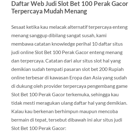
Daftar Web Judi Slot Bet 100 Perak Gacor
Terpercaya Mudah Menang
Sesaat ketika kau melacak alternatif terpercaya enteng
menang sanggup dibilang sangat susah, kami
membawa catatan knowledge perihal 10 daftar situs
judi online Slot Bet 100 Perak Gacor enteng menang
dan terpercaya. Catatan dari alur situs slot hal yang
demikian sudah tempati pasaran slot bet 200 Rupiah
online terbesar di kawasan Eropa dan Asia yang sudah
di dukung oleh provider terpercaya pengembang game
Slot Bet 100 Perak Gacor terkemuka, sehingga kau
tidak mesti meragukan ulang daftar hal yang demikian.
Kalau kau berkenan berhimpun maupun mencoba
bermain di tepat, tersebut dibawah ini alur situs judi
Slot Bet 100 Perak Gacor: