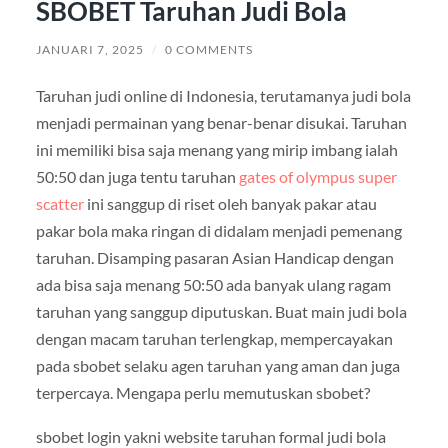
SBOBET Taruhan Judi Bola
JANUARI 7, 2025
/
0 COMMENTS
Taruhan judi online di Indonesia, terutamanya judi bola
menjadi permainan yang benar-benar disukai. Taruhan
ini memiliki bisa saja menang yang mirip imbang ialah
50:50 dan juga tentu taruhan
gates of olympus super
scatter
ini sanggup di riset oleh banyak pakar atau
pakar bola maka ringan di didalam menjadi pemenang
taruhan. Disamping pasaran Asian Handicap dengan
ada bisa saja menang 50:50 ada banyak ulang ragam
taruhan yang sanggup diputuskan. Buat main judi bola
dengan macam taruhan terlengkap, mempercayakan
pada sbobet selaku agen taruhan yang aman dan juga
terpercaya. Mengapa perlu memutuskan sbobet?
sbobet login yakni website taruhan formal judi bola