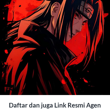
Daftar dan juga Link Resmi Agen