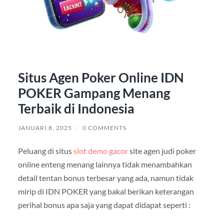
Situs Agen Poker Online IDN
POKER Gampang Menang
Terbaik di Indonesia
JANUARI 8, 2025
/
0 COMMENTS
Peluang di situs
slot demo gacor
site agen judi poker
online enteng menang lainnya tidak menambahkan
detail tentan bonus terbesar yang ada, namun tidak
mirip di IDN POKER yang bakal berikan keterangan
perihal bonus apa saja yang dapat didapat seperti :