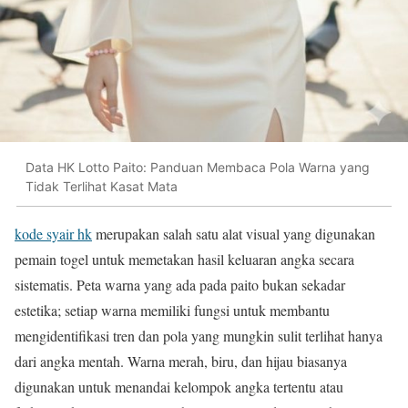
Data HK Lotto Paito: Panduan Membaca Pola Warna yang
Tidak Terlihat Kasat Mata
kode syair hk
merupakan salah satu alat visual yang digunakan
pemain togel untuk memetakan hasil keluaran angka secara
sistematis. Peta warna yang ada pada paito bukan sekadar
estetika; setiap warna memiliki fungsi untuk membantu
mengidentifikasi tren dan pola yang mungkin sulit terlihat hanya
dari angka mentah. Warna merah, biru, dan hijau biasanya
digunakan untuk menandai kelompok angka tertentu atau