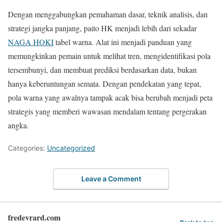
Dengan menggabungkan pemahaman dasar, teknik analisis, dan
strategi jangka panjang, paito HK menjadi lebih dari sekadar
NAGA HOKI
tabel warna. Alat ini menjadi panduan yang
memungkinkan pemain untuk melihat tren, mengidentifikasi pola
tersembunyi, dan membuat prediksi berdasarkan data, bukan
hanya keberuntungan semata. Dengan pendekatan yang tepat,
pola warna yang awalnya tampak acak bisa berubah menjadi peta
strategis yang memberi wawasan mendalam tentang pergerakan
angka.
Categories:
Uncategorized
Leave a Comment
fredevrard.com