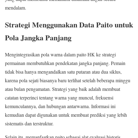
mendalam.
Strategi Menggunakan Data Paito untuk
Pola Jangka Panjang
Mengintegrasikan pola warna dalam paito HK ke strategi
permainan membutuhkan pendekatan jangka panjang. Pemain
tidak bisa hanya mengandalkan satu putaran atau dua siklus,
karena pola sejati biasanya baru terlihat setelah beberapa minggu
atau bulan pengamatan. Strategi yang baik adalah membuat
catatan terperinci tentang warna yang muncul, frekuensi
kemunculannya, dan hubungan antarwarna. Informasi ini
kemudian dapat digunakan untuk membuat prediksi yang lebih
sistematis dan terstruktur.
Selain itu, memanfaatkan paito sebagai alat evaluasi historis