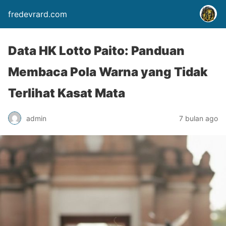
fredevrard.com
Data HK Lotto Paito: Panduan
Membaca Pola Warna yang Tidak
Terlihat Kasat Mata
admin
7 bulan ago