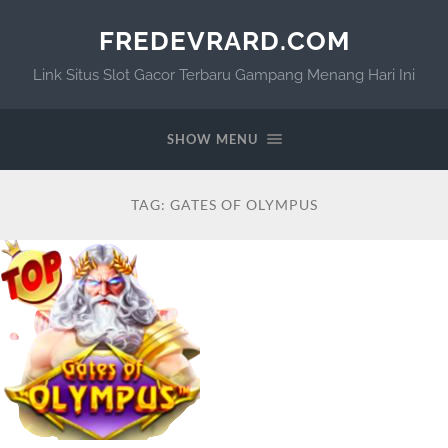
FREDEVRARD.COM
Link Situs Slot Gacor Terbaru Gampang Menang Hari Ini
SHOW MENU
TAG:
GATES OF OLYMPUS