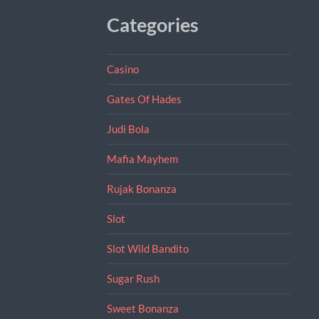
Categories
Casino
Gates Of Hades
Judi Bola
Mafia Mayhem
Rujak Bonanza
Slot
Slot Wild Bandito
Sugar Rush
Sweet Bonanza