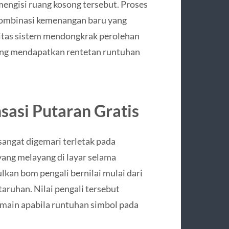
a mengisi ruang kosong tersebut. Proses
 kombinasi kemenangan baru yang
litas sistem mendongkrak perolehan
tung mendapatkan rentetan runtuhan
sasi Putaran Gratis
angat digemari terletak pada
ang melayang di layar selama
kan bom pengali bernilai mulai dari
 taruhan. Nilai pengali tersebut
main apabila runtuhan simbol pada