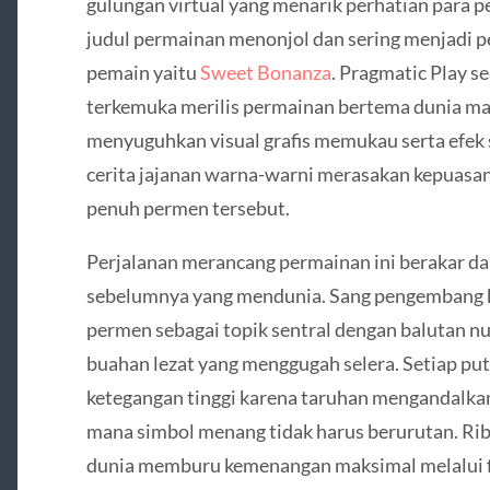
gulungan virtual yang menarik perhatian para p
judul permainan menonjol dan sering menjadi p
pemain yaitu
Sweet Bonanza
. Pragmatic Play 
terkemuka merilis permainan bertema dunia man
menyuguhkan visual grafis memukau serta efe
cerita jajanan warna-warni merasakan kepuasan 
penuh permen tersebut.
Perjalanan merancang permainan ini berakar da
sebelumnya yang mendunia. Sang pengembang 
permen sebagai topik sentral dengan balutan nua
buahan lezat yang menggugah selera. Setiap p
ketegangan tinggi karena taruhan mengandalka
mana simbol menang tidak harus berurutan. Rib
dunia memburu kemenangan maksimal melalui f