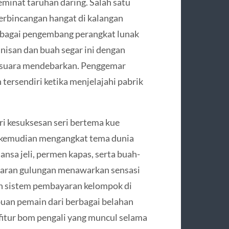
eminat taruhan daring. Salah satu
erbincangan hangat di kalangan
sebagai pengembang perangkat lunak
isan dan buah segar ini dengan
k suara mendebarkan. Penggemar
tersendiri ketika menjelajahi pabrik
ri kesuksesan seri bertema kue
kemudian mengangkat tema dunia
nsa jeli, permen kapas, serta buah-
utaran gulungan menawarkan sensasi
n sistem pembayaran kelompok di
uan pemain dari berbagai belahan
itur bom pengali yang muncul selama