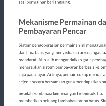
sesi permainan berlangsung.
Mekanisme Permainan da
Pembayaran Pencar
Sistem pengoperasian permainan ini mengguna
dan lima baris yang menyediakan area sangat lu
mendarat. Alih-alih mengandalkan garis pemb
menerapkan sistem pembayaran berbasis kelom
saja pada layar. Artinya, pemain cukup mendara
sejenis secara bersamaan guna mendapatkan b
Setelah kombinasi kemenangan terbentuk, fitur 
memberikan peluang tambahan tanpa batas. S