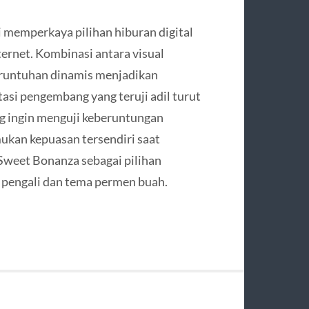
 memperkaya pilihan hiburan digital
ternet. Kombinasi antara visual
em runtuhan dinamis menjadikan
asi pengembang yang teruji adil turut
g ingin menguji keberuntungan
kan kepuasan tersendiri saat
Sweet Bonanza sebagai pilihan
m pengali dan tema permen buah.