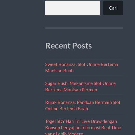
Cari
Recent Posts
Sweet Bonanza: Slot Online Bertema
Manisan Buah
Sugar Rush: Mekanisme Slot Online
Bertema Manisan Permen
Rujak Bonanza: Panduan Bermain Slot
Online Bertema Buah
Togel SDY Hari Ini Live Draw dengan
Konsep Penyajian Informasi Real Time
yang Lebih Modern