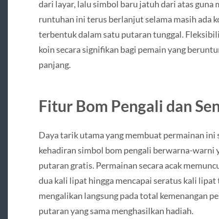
dari layar, lalu simbol baru jatuh dari atas gun
runtuhan ini terus berlanjut selama masih ada
terbentuk dalam satu putaran tunggal. Fleksibi
koin secara signifikan bagi pemain yang berun
panjang.
Fitur Bom Pengali dan Sen
Daya tarik utama yang membuat permainan ini s
kehadiran simbol bom pengali berwarna-warni y
putaran gratis. Permainan secara acak memuncul
dua kali lipat hingga mencapai seratus kali lipat
mengalikan langsung pada total kemenangan pe
putaran yang sama menghasilkan hadiah.