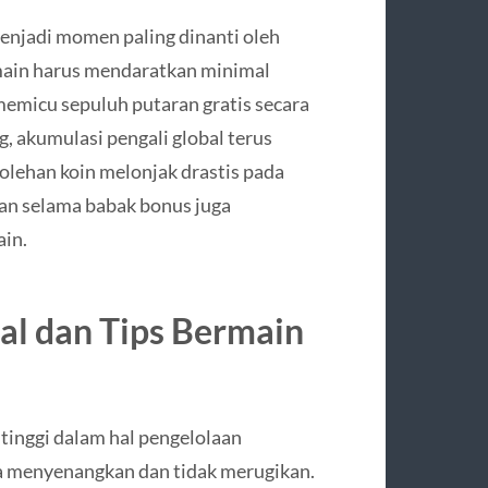
menjadi momen paling dinanti oleh
main harus mendaratkan minimal
emicu sepuluh putaran gratis secara
, akumulasi pengali global terus
olehan koin melonjak drastis pada
an selama babak bonus juga
in.
al dan Tips Bermain
 tinggi dalam hal pengelolaan
a menyenangkan dan tidak merugikan.