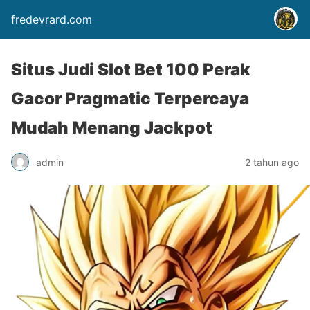
fredevrard.com
Situs Judi Slot Bet 100 Perak
Gacor Pragmatic Terpercaya
Mudah Menang Jackpot
admin
2 tahun ago