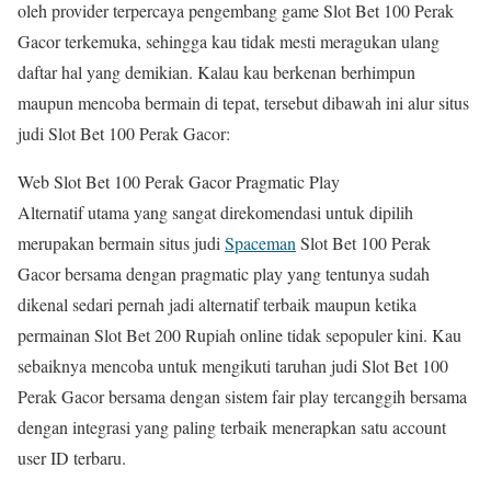
oleh provider terpercaya pengembang game Slot Bet 100 Perak
Gacor terkemuka, sehingga kau tidak mesti meragukan ulang
daftar hal yang demikian. Kalau kau berkenan berhimpun
maupun mencoba bermain di tepat, tersebut dibawah ini alur situs
judi Slot Bet 100 Perak Gacor:
Web Slot Bet 100 Perak Gacor Pragmatic Play
Alternatif utama yang sangat direkomendasi untuk dipilih
merupakan bermain situs judi
Spaceman
Slot Bet 100 Perak
Gacor bersama dengan pragmatic play yang tentunya sudah
dikenal sedari pernah jadi alternatif terbaik maupun ketika
permainan Slot Bet 200 Rupiah online tidak sepopuler kini. Kau
sebaiknya mencoba untuk mengikuti taruhan judi Slot Bet 100
Perak Gacor bersama dengan sistem fair play tercanggih bersama
dengan integrasi yang paling terbaik menerapkan satu account
user ID terbaru.