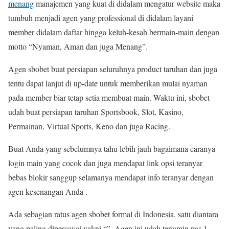
menang
manajemen yang kuat di didalam mengatur website maka
tumbuh menjadi agen yang professional di didalam layani
member didalam daftar hingga keluh-kesah bermain-main dengan
motto “Nyaman, Aman dan juga Menang”.
Agen sbobet buat persiapan seluruhnya product taruhan dan juga
tentu dapat lanjut di up-date untuk memberikan mulai nyaman
pada member biar tetap setia membuat main. Waktu ini, sbobet
udah buat persiapan taruhan Sportsbook, Slot, Kasino,
Permainan, Virtual Sports, Keno dan juga Racing.
Buat Anda yang sebelumnya tahu lebih jauh bagaimana caranya
login main yang cocok dan juga mendapat link opsi teranyar
bebas blokir sanggup selamanya mendapat info teranyar dengan
agen kesenangan Anda .
Ada sebagian ratus agen sbobet formal di Indonesia, satu diantara
yang paling dipercayai yakni “”. Agen ini udah terjamin pas 1