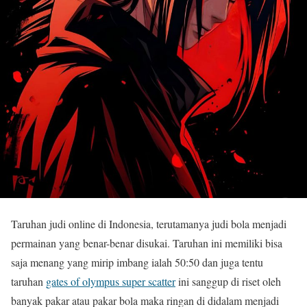
Taruhan judi online di Indonesia, terutamanya judi bola menjadi
permainan yang benar-benar disukai. Taruhan ini memiliki bisa
saja menang yang mirip imbang ialah 50:50 dan juga tentu
taruhan
gates of olympus super scatter
ini sanggup di riset oleh
banyak pakar atau pakar bola maka ringan di didalam menjadi