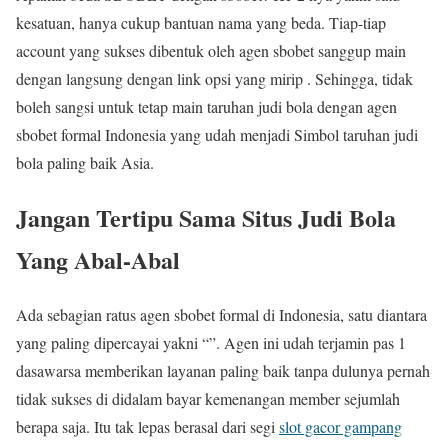
kesatuan, hanya cukup bantuan nama yang beda. Tiap-tiap
account yang sukses dibentuk oleh agen sbobet sanggup main
dengan langsung dengan link opsi yang mirip . Sehingga, tidak
boleh sangsi untuk tetap main taruhan judi bola dengan agen
sbobet formal Indonesia yang udah menjadi Simbol taruhan judi
bola paling baik Asia.
Jangan Tertipu Sama Situs Judi Bola
Yang Abal-Abal
Ada sebagian ratus agen sbobet formal di Indonesia, satu diantara
yang paling dipercayai yakni “”. Agen ini udah terjamin pas 1
dasawarsa memberikan layanan paling baik tanpa dulunya pernah
tidak sukses di didalam bayar kemenangan member sejumlah
berapa saja. Itu tak lepas berasal dari segi
slot gacor gampang