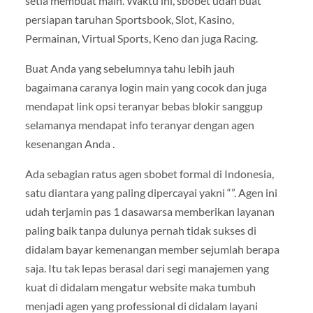
setia membuat main. Waktu ini, sbobet udah buat
persiapan taruhan Sportsbook, Slot, Kasino,
Permainan, Virtual Sports, Keno dan juga Racing.
Buat Anda yang sebelumnya tahu lebih jauh
bagaimana caranya login main yang cocok dan juga
mendapat link opsi teranyar bebas blokir sanggup
selamanya mendapat info teranyar dengan agen
kesenangan Anda .
Ada sebagian ratus agen sbobet formal di Indonesia,
satu diantara yang paling dipercayai yakni “”. Agen ini
udah terjamin pas 1 dasawarsa memberikan layanan
paling baik tanpa dulunya pernah tidak sukses di
didalam bayar kemenangan member sejumlah berapa
saja. Itu tak lepas berasal dari segi manajemen yang
kuat di didalam mengatur website maka tumbuh
menjadi agen yang professional di didalam layani