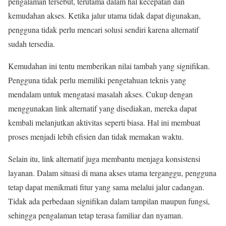
pengalaman tersebut, terutama dalam hal kecepatan dan
kemudahan akses. Ketika jalur utama tidak dapat digunakan,
pengguna tidak perlu mencari solusi sendiri karena alternatif
sudah tersedia.
Kemudahan ini tentu memberikan nilai tambah yang signifikan.
Pengguna tidak perlu memiliki pengetahuan teknis yang
mendalam untuk mengatasi masalah akses. Cukup dengan
menggunakan link alternatif yang disediakan, mereka dapat
kembali melanjutkan aktivitas seperti biasa. Hal ini membuat
proses menjadi lebih efisien dan tidak memakan waktu.
Selain itu, link alternatif juga membantu menjaga konsistensi
layanan. Dalam situasi di mana akses utama terganggu, pengguna
tetap dapat menikmati fitur yang sama melalui jalur cadangan.
Tidak ada perbedaan signifikan dalam tampilan maupun fungsi,
sehingga pengalaman tetap terasa familiar dan nyaman.