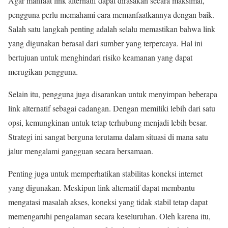
Agar manfaat link alternatif dapat dirasakan secara maksimal,
pengguna perlu memahami cara memanfaatkannya dengan baik.
Salah satu langkah penting adalah selalu memastikan bahwa link
yang digunakan berasal dari sumber yang terpercaya. Hal ini
bertujuan untuk menghindari risiko keamanan yang dapat
merugikan pengguna.
Selain itu, pengguna juga disarankan untuk menyimpan beberapa
link alternatif sebagai cadangan. Dengan memiliki lebih dari satu
opsi, kemungkinan untuk tetap terhubung menjadi lebih besar.
Strategi ini sangat berguna terutama dalam situasi di mana satu
jalur mengalami gangguan secara bersamaan.
Penting juga untuk memperhatikan stabilitas koneksi internet
yang digunakan. Meskipun link alternatif dapat membantu
mengatasi masalah akses, koneksi yang tidak stabil tetap dapat
memengaruhi pengalaman secara keseluruhan. Oleh karena itu,