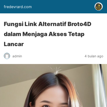
fredevrard.com
Fungsi Link Alternatif Broto4D
dalam Menjaga Akses Tetap
Lancar
admin
4 bulan ago