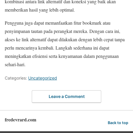
kombinasi antara link alternatif dan koneksi yang baik akan
memberikan hasil yang lebih optimal.
Pengguna juga dapat memanfaatkan fitur bookmark atau
penyimpanan tautan pada perangkat mereka. Dengan cara ini,
akses ke link alternatif dapat dilakukan dengan lebih cepat tanpa
perlu mencarinya kembali. Langkah sederhana ini dapat
meningkatkan efisiensi serta kenyamanan dalam penggunaan
sehari-hari.
Categories:
Uncategorized
Leave a Comment
fredevrard.com
Back to top