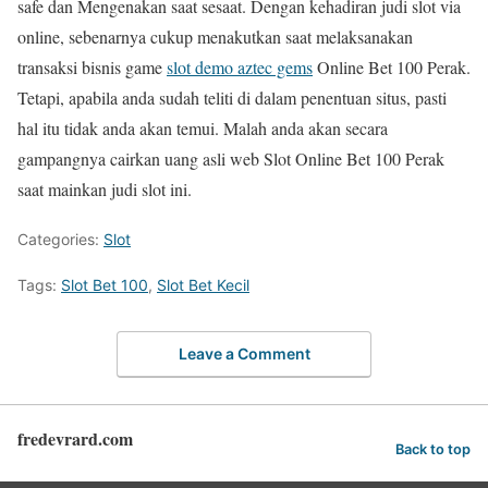
safe dan Mengenakan saat sesaat. Dengan kehadiran judi slot via
online, sebenarnya cukup menakutkan saat melaksanakan
transaksi bisnis game
slot demo aztec gems
Online Bet 100 Perak.
Tetapi, apabila anda sudah teliti di dalam penentuan situs, pasti
hal itu tidak anda akan temui. Malah anda akan secara
gampangnya cairkan uang asli web Slot Online Bet 100 Perak
saat mainkan judi slot ini.
Categories:
Slot
Tags:
Slot Bet 100
,
Slot Bet Kecil
Leave a Comment
fredevrard.com
Back to top