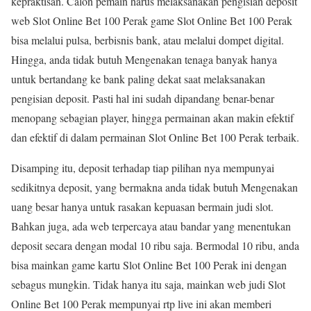
kepraktisan. Calon pemain harus melaksanakan pengisian deposit
web Slot Online Bet 100 Perak game Slot Online Bet 100 Perak
bisa melalui pulsa, berbisnis bank, atau melalui dompet digital.
Hingga, anda tidak butuh Mengenakan tenaga banyak hanya
untuk bertandang ke bank paling dekat saat melaksanakan
pengisian deposit. Pasti hal ini sudah dipandang benar-benar
menopang sebagian player, hingga permainan akan makin efektif
dan efektif di dalam permainan Slot Online Bet 100 Perak terbaik.
Disamping itu, deposit terhadap tiap pilihan nya mempunyai
sedikitnya deposit, yang bermakna anda tidak butuh Mengenakan
uang besar hanya untuk rasakan kepuasan bermain judi slot.
Bahkan juga, ada web terpercaya atau bandar yang menentukan
deposit secara dengan modal 10 ribu saja. Bermodal 10 ribu, anda
bisa mainkan game kartu Slot Online Bet 100 Perak ini dengan
sebagus mungkin. Tidak hanya itu saja, mainkan web judi Slot
Online Bet 100 Perak mempunyai rtp live ini akan memberi