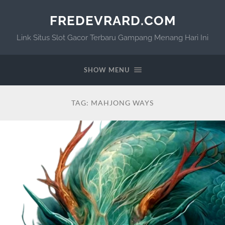
FREDEVRARD.COM
Link Situs Slot Gacor Terbaru Gampang Menang Hari Ini
SHOW MENU
TAG:
MAHJONG WAYS