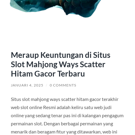
Meraup Keuntungan di Situs
Slot Mahjong Ways Scatter
Hitam Gacor Terbaru
JANUARI 4, 2025
/
0 COMMENTS
Situs slot mahjong ways scatter hitam gacor terakhir
web slot online Resmi adalah keliru satu web judi
online yang sedang tenar pas ini di kalangan pengagum
permainan slot. Dengan berbagai permainan yang
menarik dan beragam fitur yang ditawarkan, web ini