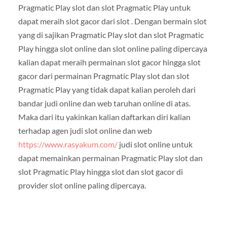
Pragmatic Play slot dan slot Pragmatic Play untuk
dapat meraih slot gacor dari slot . Dengan bermain slot
yang di sajikan Pragmatic Play slot dan slot Pragmatic
Play hingga slot online dan slot online paling dipercaya
kalian dapat meraih permainan slot gacor hingga slot
gacor dari permainan Pragmatic Play slot dan slot
Pragmatic Play yang tidak dapat kalian peroleh dari
bandar judi online dan web taruhan online di atas.
Maka dari itu yakinkan kalian daftarkan diri kalian
terhadap agen judi slot online dan web
https://www.rasyakum.com/
judi slot online untuk
dapat memainkan permainan Pragmatic Play slot dan
slot Pragmatic Play hingga slot dan slot gacor di
provider slot online paling dipercaya.