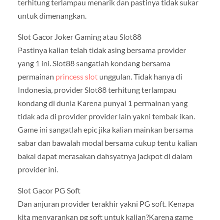
terhitung terlampau menarik dan pastinya tidak sukar
untuk dimenangkan.
Slot Gacor Joker Gaming atau Slot88
Pastinya kalian telah tidak asing bersama provider
yang 1 ini. Slot88 sangatlah kondang bersama
permainan
princess slot
unggulan. Tidak hanya di
Indonesia, provider Slot88 terhitung terlampau
kondang di dunia Karena punyai 1 permainan yang
tidak ada di provider provider lain yakni tembak ikan.
Game ini sangatlah epic jika kalian mainkan bersama
sabar dan bawalah modal bersama cukup tentu kalian
bakal dapat merasakan dahsyatnya jackpot di dalam
provider ini.
Slot Gacor PG Soft
Dan anjuran provider terakhir yakni PG soft. Kenapa
kita menyarankan pg soft untuk kalian?Karena game