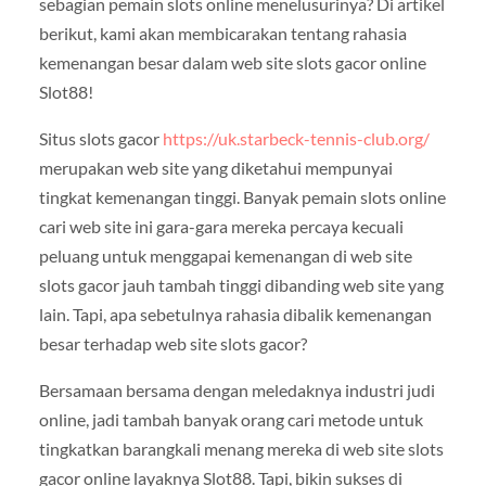
sebagian pemain slots online menelusurinya? Di artikel
berikut, kami akan membicarakan tentang rahasia
kemenangan besar dalam web site slots gacor online
Slot88!
Situs slots gacor
https://uk.starbeck-tennis-club.org/
merupakan web site yang diketahui mempunyai
tingkat kemenangan tinggi. Banyak pemain slots online
cari web site ini gara-gara mereka percaya kecuali
peluang untuk menggapai kemenangan di web site
slots gacor jauh tambah tinggi dibanding web site yang
lain. Tapi, apa sebetulnya rahasia dibalik kemenangan
besar terhadap web site slots gacor?
Bersamaan bersama dengan meledaknya industri judi
online, jadi tambah banyak orang cari metode untuk
tingkatkan barangkali menang mereka di web site slots
gacor online layaknya Slot88. Tapi, bikin sukses di