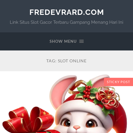
FREDEVRARD.COM
Link Situs Slot Gacor Terbaru Gampang Menang Hari Ini
SHOW MENU
TAG:
SLOT ONLINE
STICKY POST