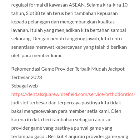
regulasi formal di kawasan ASEAN. Selama kira-kira 10
tahun, Slot88 telah terus beri tambahan kepuasan
kepada pelanggan dan mengembangkan kualitas
layanan. Itulah yang menjadikan kita bertahan sampai
sekarang. Dengan penuh tanggung jawab, kita tentu
senantiasa merawat kepercayaan yang telah diberikan
oleh para member kami.
Rekomendasi Game Provider Terbaik Mudah Jackpot
Terbesar 2023
Sebagai web
https://dentalsquarewhitefield.com/service/orthodontics/
judi slot terbesar dan terpercaya pastinya kita tidak
bakal mengecewakan para member setia kami. Oleh
karena itu kita beri tambahan sebagian anjuran
provider game yang pastinya punyai game yang
terlampau gacor. Berikut 4 anjuran provider game yang