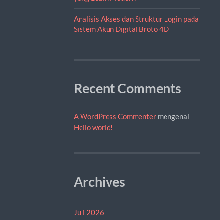
Analisis Akses dan Struktur Login pada
Sistem Akun Digital Broto 4D
Recent Comments
A WordPress Commenter
mengenai
Hello world!
Archives
Juli 2026