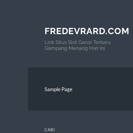
FREDEVRARD.COM
Link Situs Slot Gacor Terbaru
Gampang Menang Hari Ini
Sample Page
CARI