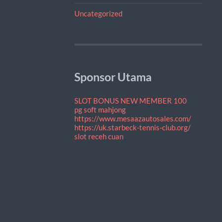
Uncategorized
Sponsor Utama
SLOT BONUS NEW MEMBER 100
pg soft mahjong
https://www.mesaazautosales.com/
https://uk.starbeck-tennis-club.org/
slot receh cuan