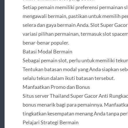
Setiap pemain memiliki preferensi permainan s
mengawali bermain, pastikan untuk memilih pe
selera dan gaya bermain Anda. Slot Super Gaco
variasi pilihan permainan, termasuk slot spacem
benar-benar populer.
Batasi Modal Bermain
Sebagai pemain slot, perlu untuk memiliki tek
Tentukan batasan modal yang Anda siapkan se
selalu tekun dalam ikuti batasan tersebut.
Manfaatkan Promo dan Bonus
Situs server Thailand Super Gacor Anti Rungka
bonus menarik bagi para pemainnya. Manfaatka
tingkatkan kesempatan menang Anda tanpa per
Pelajari Strategi Bermain