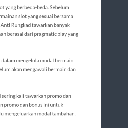
lot yang berbeda-beda. Sebelum
rmainan slot yang sesuai bersama
r Anti Rungkad tawarkan banyak
an berasal dari pragmatic play yang
un dalam mengelola modal bermain.
belum akan mengawali bermain dan
d sering kali tawarkan promo dan
n promo dan bonus ini untuk
lu mengeluarkan modal tambahan.