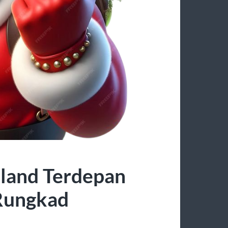
ailand Terdepan
 Rungkad