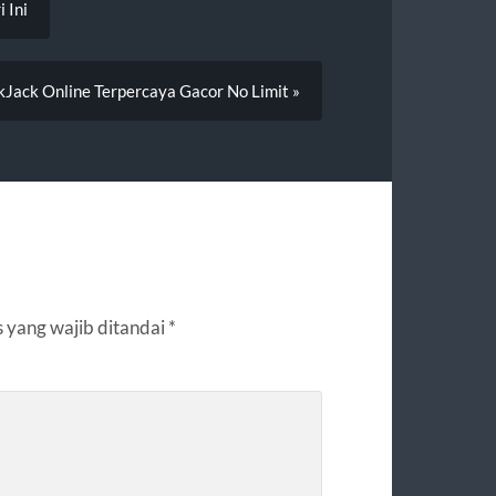
 Ini
ckJack Online Terpercaya Gacor No Limit »
 yang wajib ditandai
*