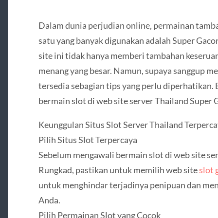
Dalam dunia perjudian online, permainan tamba
satu yang banyak digunakan adalah Super Gacor
site ini tidak hanya memberi tambahan keserua
menang yang besar. Namun, supaya sanggup m
tersedia sebagian tips yang perlu diperhatikan. 
bermain slot di web site server Thailand Super
Keunggulan Situs Slot Server Thailand Terperc
Pilih Situs Slot Terpercaya
Sebelum mengawali bermain slot di web site se
Rungkad, pastikan untuk memilih web site
slot 
untuk menghindar terjadinya penipuan dan me
Anda.
Pilih Permainan Slot yang Cocok