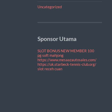
Uncategorized
Sponsor Utama
SLOT BONUS NEW MEMBER 100
pg soft mahjong
https://www.mesaazautosales.com/
https://uk.starbeck-tennis-club.org/
slot receh cuan