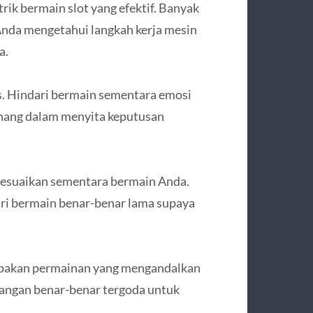
rik bermain slot yang efektif. Banyak
nda mengetahui langkah kerja mesin
a.
. Hindari bermain sementara emosi
tenang dalam menyita keputusan
nyesuaikan sementara bermain Anda.
ri bermain benar-benar lama supaya
upakan permainan yang mengandalkan
jangan benar-benar tergoda untuk