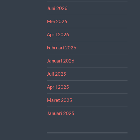
Juni 2026
Mei 2026
April 2026
Februari 2026
Januari 2026
Juli 2025
April 2025
Maret 2025
Januari 2025