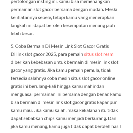
pertolongan insting ini, kamu bisa memenangkan
permainan slot gacor bersama dengan mudah. Meski
kelihatannya sepele, tetapi kamu yang menerapkan
langkah ini dapat beroleh kesempatan menang jauh
lebih besar.
5. Coba Bermain Di Mesin Link Slot Gacor Gratis
Di link slot gacor 2025, para pemain
situs slot resmi
diberikan kebebasan untuk bermain di mesin link slot
gacor yang gratis. Jika kamu pemain pemula, tidak
tersedia salahnya coba mesin situs slot gacor online
gratis ini berulang-kali hingga kamu mahir dan
menguasai permainan ini bersama dengan benar. kamu
bisa bermain di mesin link slot gacor gratis kapanpun
kamu mau. Jika kamu kalah, maka kekalahan itu tidak
dapat sebabkan chips kamu menjadi berkurang. Dan
jika kamu menang, kamu juga tidak dapat beroleh hasil