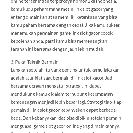
online terakhir dan terpercaya nomor 1 di Indonesia.
kamu kudu paham mana mesin link slot gacor yang
enteng dimainkan atau memiliki ketentuan yang bisa
kamu paham bersama dengan cepat. Jika kamu sukses
menemukan permainan game link slot gacor cocok
kebolehan anda, pasti kamu bisa memenangkan
taruhan ini bersama dengan jauh lebih mudah.
3. Pakai Teknik Bermain
Langkah setelah itu yang penting untuk kamu lakukan
adalah atur kiat saat bermain di link slot gacor. Jadi
bersama dengan mengatur strategi, ini dapat
mendukung kamu didalam terhubung kesempatan
kemenangan menjadi lebih besar lagi. Strategi tiap-tiap
pemain di link slot gacor kebanyakan dapat berbeda-
beda. Dan kebanyakan kiat bisa dibikin setelah pemain
menguasai game slot gacor online yang dimainkannya.