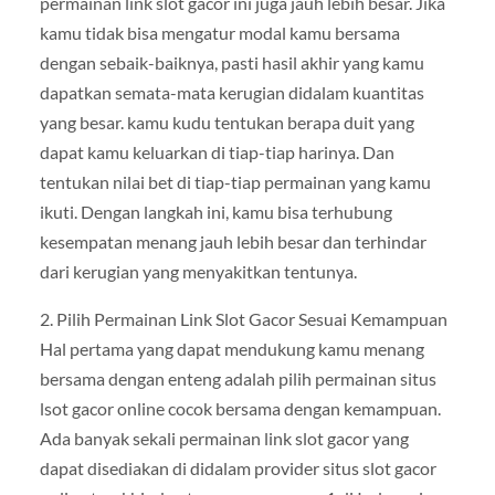
permainan link slot gacor ini juga jauh lebih besar. Jika
kamu tidak bisa mengatur modal kamu bersama
dengan sebaik-baiknya, pasti hasil akhir yang kamu
dapatkan semata-mata kerugian didalam kuantitas
yang besar. kamu kudu tentukan berapa duit yang
dapat kamu keluarkan di tiap-tiap harinya. Dan
tentukan nilai bet di tiap-tiap permainan yang kamu
ikuti. Dengan langkah ini, kamu bisa terhubung
kesempatan menang jauh lebih besar dan terhindar
dari kerugian yang menyakitkan tentunya.
2. Pilih Permainan Link Slot Gacor Sesuai Kemampuan
Hal pertama yang dapat mendukung kamu menang
bersama dengan enteng adalah pilih permainan situs
lsot gacor online cocok bersama dengan kemampuan.
Ada banyak sekali permainan link slot gacor yang
dapat disediakan di didalam provider situs slot gacor