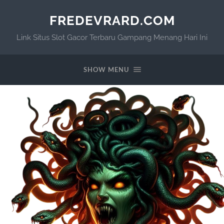
FREDEVRARD.COM
Link Situs Slot Gacor Terbaru Gampang Menang Hari Ini
SHOW MENU